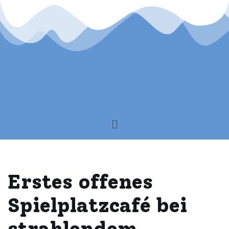
Zum
Inhalt
springen
Erstes offenes
Spielplatzcafé bei
strahlendem